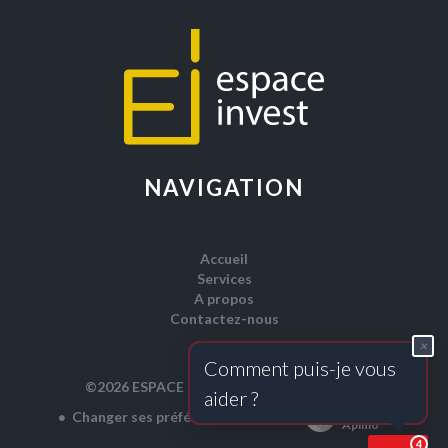
NAVIGATION
Accueil
Services
A propos
Contactez-nous
×
C
o
m
m
e
n
t
p
u
i
s
-
j
e
v
o
u
s
Mentions légales
©2026 ESPACE IMMO
a
i
d
e
r
?
Design by
Changer ses préférences cookies
Apimo™
4