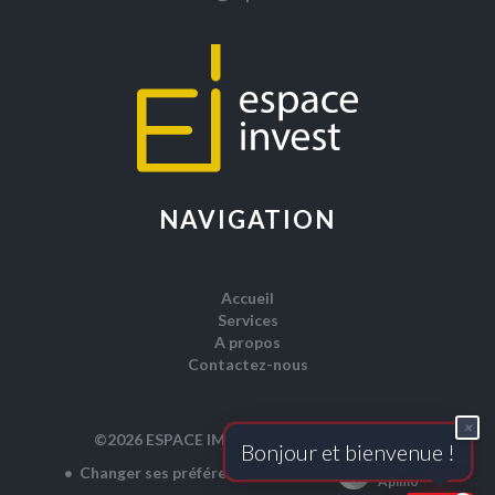
NAVIGATION
Accueil
Services
A propos
Contactez-nous
×
Mentions légales
©2026 ESPACE IMMO
B
o
n
j
o
u
r
e
t
b
i
e
n
v
e
n
u
e
!
Design by
Changer ses préférences cookies
Apimo™