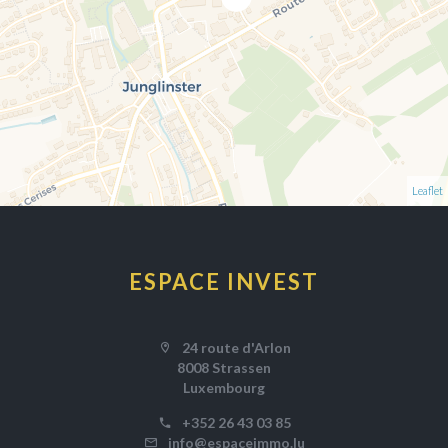
Leaflet
ESPACE INVEST
24 route d'Arlon
8008 Strassen
Luxembourg
+352 26 43 03 85
info@espaceimmo.lu