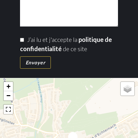
J’ai lu et j'accepte la
politique de
confidentialité
de ce site
Envoyer
+
−